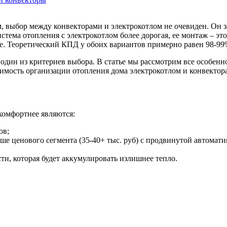
, выбор между конвекторами и электрокотлом не очевиден. Он за
истема отопления с электрокотлом более дорогая, ее монтаж – э
вле. Теоретический КПД у обоих вариантов примерно равен 98-99
один из критериев выбора. В статье мы рассмотрим все особенно
оимость организации отопления дома электрокотлом и конвектор
комфортнее являются:
ов;
ыше ценового сегмента (35-40+ тыс. руб) с продвинутой автома
ти, которая будет аккумулировать излишнее тепло.