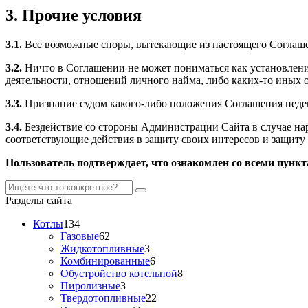
3. Прочие условия
3.1.
Все возможные споры, вытекающие из настоящего Соглашен
3.2.
Ничто в Соглашении не может пониматься как установлен
деятельности, отношений личного найма, либо каких-то иных
3.3.
Признание судом какого-либо положения Соглашения неде
3.4.
Бездействие со стороны Администрации Сайта в случае н
соответствующие действия в защиту своих интересов и защиту 
Пользователь подтверждает, что ознакомлен со всеми пунк
Разделы сайта
Котлы
134
Газовые
62
Жидкотопливные
3
Комбинированные
6
Обустройство котельной
8
Пиролизные
3
Твердотопливные
22