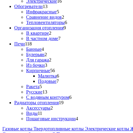
Электрические
16
Обогреватели
13
Инфракрасные
5
Сравнение видов
2
Тепловентиляторы
6
Организация отопления
9
В квартире
2
В частном доме
7
Печи
118
Банные
4
Булерьян
2
Для гаража
2
Из бочки
3
Кирпичные
56
Малютка
6
Подовые
7
Ракета
5
Русские
13
С водяным контуром
6
Радиаторы отопления
19
Аксессуары
2
Виды
11
Пошаговые инструкции
4
Газовые котлы
Твердотопливные котлы
Электрические котлы
Ж