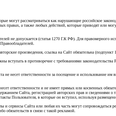
орые могут рассматриваться как нарушающие российское законод
ных правах, а также любых действий, которые приводят или мо
елей не допускается (статья 1270 Г.К РФ). Для правомерного и
 Правообладателей.
орские произведения, ссылка на Сайт обязательна (подпункт 1 
жны вступать в противоречие с требованиями законодательства
а не несет ответственности за посещение и использование им в
 несет ответственности и не имеет прямых или косвенных обяза
ржанием Сайта, регистрацией авторских прав и сведениями о т
такты Пользователя, в которые он вступил, используя размеще
лы и сервисы Сайта или любая их часть могут сопровождаться ре
бо обязательств в связи с такой рекламой.