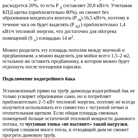
п
расходуется 20%, то есть Р
составляет 20,8 кВт/ч. Учитывая
д
КПД щитка (приблизительно 80%), он сможет без
образования конденсата впитать (Р
) 16,5 кВт/ч, поэтому в
щ
течение часа он будет выделять (Р
) приблизительно 1,4
щ1
кВт/ч тепловой энергии, что достаточно для обогрева
2
помещений (S
) площадью 14 м
.
о
Можно разделить эту площадь пополам между моечной и
предбанником, а можно выделить для мойки всего 1,5–2 м2,
остальное же оставить предбаннику, в котором можно будет
отдохнуть после посещения парилки.
Подключение водогрейного бака
Установленный прямо на трубу дымохода водогрейный бак не
только ускоряет образование сажи, но и потребляет
приблизительно 2–5 кВт тепловой энергии, поэтому не всегда
получится использовать его совместно с чугунной печью и
отопительным щитком. Если общая площадь смежных
помещений больше остаточной тепловой мощности дымового
потока, то
чугунная топка «не вытянет» такой нагрузки
,
отобрав слишком много тепла, и отходящий дым не сможет
прогреть дымовую трубу.