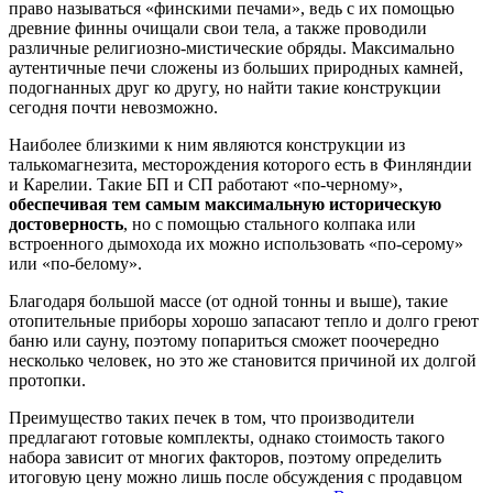
право называться «финскими печами», ведь с их помощью
древние финны очищали свои тела, а также проводили
различные религиозно-мистические обряды. Максимально
аутентичные печи сложены из больших природных камней,
подогнанных друг ко другу, но найти такие конструкции
сегодня почти невозможно.
Наиболее близкими к ним являются конструкции из
талькомагнезита, месторождения которого есть в Финляндии
и Карелии. Такие БП и СП работают «по-черному»,
обеспечивая тем самым максимальную историческую
достоверность
, но с помощью стального колпака или
встроенного дымохода их можно использовать «по-серому»
или «по-белому».
Благодаря большой массе (от одной тонны и выше), такие
отопительные приборы хорошо запасают тепло и долго греют
баню или сауну, поэтому попариться сможет поочередно
несколько человек, но это же становится причиной их долгой
протопки.
Преимущество таких печек в том, что производители
предлагают готовые комплекты, однако стоимость такого
набора зависит от многих факторов, поэтому определить
итоговую цену можно лишь после обсуждения с продавцом