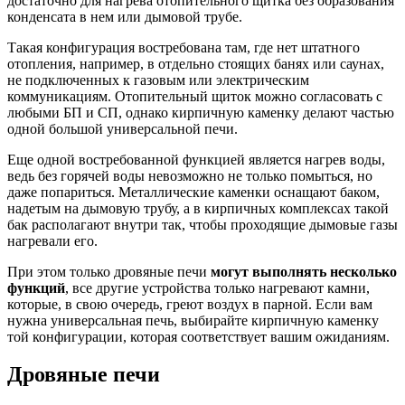
достаточно для нагрева отопительного щитка без образования
конденсата в нем или дымовой трубе.
Такая конфигурация востребована там, где нет штатного
отопления, например, в отдельно стоящих банях или саунах,
не подключенных к газовым или электрическим
коммуникациям. Отопительный щиток можно согласовать с
любыми БП и СП, однако кирпичную каменку делают частью
одной большой универсальной печи.
Еще одной востребованной функцией является нагрев воды,
ведь без горячей воды невозможно не только помыться, но
даже попариться. Металлические каменки оснащают баком,
надетым на дымовую трубу, а в кирпичных комплексах такой
бак располагают внутри так, чтобы проходящие дымовые газы
нагревали его.
При этом только дровяные печи
могут выполнять несколько
функций
, все другие устройства только нагревают камни,
которые, в свою очередь, греют воздух в парной. Если вам
нужна универсальная печь, выбирайте кирпичную каменку
той конфигурации, которая соответствует вашим ожиданиям.
Дровяные печи