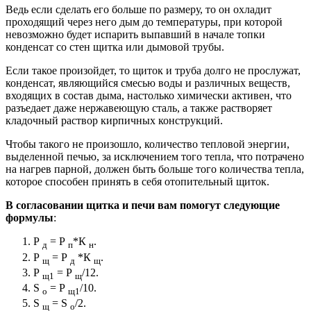
Ведь если сделать его больше по размеру, то он охладит
проходящий через него дым до температуры, при которой
невозможно будет испарить выпавший в начале топки
конденсат со стен щитка или дымовой трубы.
Если такое произойдет, то щиток и труба долго не прослужат,
конденсат, являющийся смесью воды и различных веществ,
входящих в состав дыма, настолько химически активен, что
разъедает даже нержавеющую сталь, а также растворяет
кладочный раствор кирпичных конструкций.
Чтобы такого не произошло, количество тепловой энергии,
выделенной печью, за исключением того тепла, что потрачено
на нагрев парной, должен быть больше того количества тепла,
которое способен принять в себя отопительный щиток.
В согласовании щитка и печи вам помогут следующие
формулы
:
Р
= Р
*К
.
д
п
н
Р
= Р
*К
.
щ
д
щ
Р
= Р
/12.
щ1
щ
S
= Р
/10.
о
щ1
S
= S
/2.
щ
о