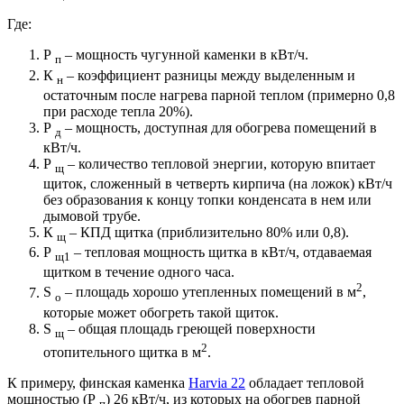
Где:
Р
– мощность чугунной каменки в кВт/ч.
п
К
– коэффициент разницы между выделенным и
н
остаточным после нагрева парной теплом (примерно 0,8
при расходе тепла 20%).
Р
– мощность, доступная для обогрева помещений в
д
кВт/ч.
Р
– количество тепловой энергии, которую впитает
щ
щиток, сложенный в четверть кирпича (на ложок) кВт/ч
без образования к концу топки конденсата в нем или
дымовой трубе.
К
– КПД щитка (приблизительно 80% или 0,8).
щ
Р
– тепловая мощность щитка в кВт/ч, отдаваемая
щ1
щитком в течение одного часа.
2
S
– площадь хорошо утепленных помещений в м
,
о
которые может обогреть такой щиток.
S
– общая площадь греющей поверхности
щ
2
отопительного щитка в м
.
К примеру, финская каменка
Harvia 22
обладает тепловой
мощностью (Р
) 26 кВт/ч, из которых на обогрев парной