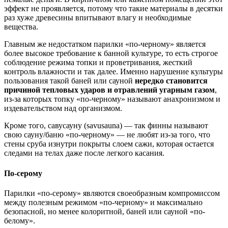
эффект не проявляется, потому что такие материалы в десятки
раз хуже древесины впитывают влагу и необходимые
вещества.
Главным же недостатком парилки «по-черному» является
более высокое требование к банной культуре, то есть строгое
соблюдение режима топки и проветривания, жесткий
контроль влажности и так далее. Именно нарушение культуры
пользования такой баней или сауной
нередко становится
причиной тепловых ударов и отравлений угарным газом
,
из-за которых топку «по-черному» называют анахронизмом и
издевательством над организмом.
Кроме того, савусауну (savusauna) — так финны называют
свою сауну/баню «по-черному» — не любят из-за того, что
стены сруба изнутри покрыты слоем сажи, которая остается
следами на телах даже после легкого касания.
По-серому
Парилки «по-серому» являются своеобразным компромиссом
между полезным режимом «по-черному» и максимально
безопасной, но менее колоритной, баней или сауной «по-
белому».