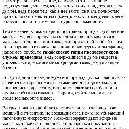
Несмотря на свое название, баня/сауна этого типа не
подразумевает, что тем, кто парится в них, придется дышать
дымом, ведь перед тем, как в нее зайти, сначала полностью
протапливают печь, затем проветривают, чтобы удалить дым
и обеспечивают оптимальный уровень влажности.
Тем не менее, в такой парной постоянно присутствует легкий
запах дыма, ведь продукты горения дров впитываются в
материал стен, пола и потолка, что придает ей особый шарм.
Если парилка расположена в полностью деревянном здании,
например, срубе, то
такой способ топки продлевает срок
службы древесины
, ведь содержащиеся в дыме вещества
убивают все вредоносные микроорганизмы, разрушающие
бревна.
Есть у парной «по-черному» свои преимущества – часть дыма
является несгоревшими остатками дегтя и других смол, и,
впитавшись в древесину, они наполняют воздух бани или
сауны особыми маслами и эфирами, губительными для
вредоносных организмов.
Воздух в такой парной воздействует на тело человека как
мощный антисептик, не вредящий организму, но убивающий
патогенную микрофлору. Похожий эффект дают эфирные
масла, которые часть любителей попариться покупают за
немалые деньги. В кирпичном или каменном помещении этот