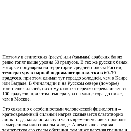
Поэтому в египетских (расул) или (хаммам) арабских банях
редко топят выше уровня 50 градусов. В тех же русских банях,
которые популярны на территории средней полосы России,
температуру в парной поднимают до отметки в 60–70
градусов
, при этом климат тут гораздо холодней, чем в Каире
или Багдаде. В Финляндии и на Русском севере (поморье)
топят еще сильней, поэтому отметка нередко переваливает за
100 градусов, при этом температура на улице гораздо ниже,
чем в Москве.
Это связанно с особенностями человеческой физиологии –
кратковременный сильный нагрев сказывается благотворно
лишь тогда, когда остальную часть времени человек проводит
в умеренном или сильном холоде. А чем выше средняя
температура его среды обитания, тем ниже верхняя граница и