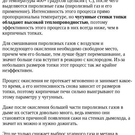
до температуры 400+ градусов Цельсия (°C), после чего
выделяются пиролизные газы (пиролизный газ и его
применение). Интенсивность этого процесса прямо
пропорциональна температуре, но
чугунные стенки топки
обладают высокой теплопроводностью
, поэтому
эффективность этого процесса в них всегда ниже, чем в
кирпичных топках.
Для смешивания пиролизных газов с воздухом и
последующего окисления необходимо свободное место,
причем чем его больше, тем лучше будет перемешивание, а
значит больше газа вступит в реакцию с кислородом. Из-за
небольших размеров топки этот процесс так же крайне
неэффективен.
Процесс окисления не протекает мгновенно и занимает какое-
то время, а его интенсивность снова зависит от размеров
топки, поэтому кирпичные печи сильно выигрывают по
этому параметру у чугунных.
Даже после окисления большей части пиролизных газов в
дыме их остается довольно много, ведь именно они
становятся причиной появления сажи на стенках дымохода, а
значит их можно и нужно дожигать.
Это не только снижает выброс угарного газа и метана в