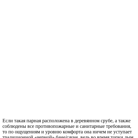
Если такая парная расположена в деревянном срубе, а также
соблюдены все противопожарные и санитарные требования,
то по ощущениям и уровню комфорта она ничем не уступает
традиционной «черной» бане/сауне, ведь во время топки дым