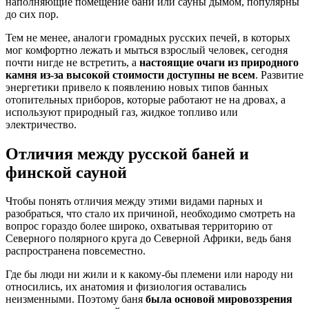
наполняющие помещение бани или сауны дымом, популярны
до сих пор.
Тем не менее, аналоги громадных русских печей, в которых
мог комфортно лежать и мыться взрослый человек, сегодня
почти нигде не встретить, а
настоящие очаги из природного
камня из-за высокой стоимости доступны не всем
. Развитие
энергетики привело к появлению новых типов банных
отопительных приборов, которые работают не на дровах, а
используют природный газ, жидкое топливо или
электричество.
Отличия между русской баней и
финской сауной
Чтобы понять отличия между этими видами парных и
разобраться, что стало их причиной, необходимо смотреть на
вопрос гораздо более широко, охватывая территорию от
Северного полярного круга до Северной Африки, ведь баня
распространена повсеместно.
Где бы люди ни жили и к какому-бы племени или народу ни
относились, их анатомия и физиология оставались
неизменными. Поэтому баня
была основой мировоззрения