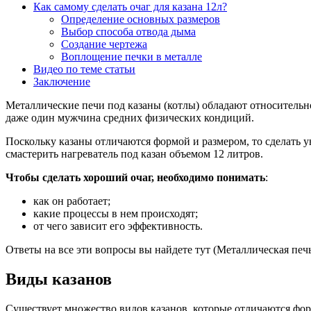
Как самому сделать очаг для казана 12л?
Определение основных размеров
Выбор способа отвода дыма
Создание чертежа
Воплощение печки в металле
Видео по теме статьи
Заключение
Металлические печи под казаны (котлы) обладают относительно
даже один мужчина средних физических кондиций.
Поскольку казаны отличаются формой и размером, то сделать у
смастерить нагреватель под казан объемом 12 литров.
Чтобы сделать хороший очаг, необходимо понимать
:
как он работает;
какие процессы в нем происходят;
от чего зависит его эффективность.
Ответы на все эти вопросы вы найдете тут (Металлическая печь
Виды казанов
Существует множество видов казанов, которые отличаются фор