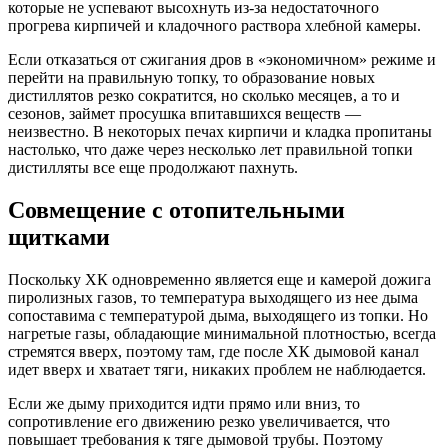
которые не успевают высохнуть из-за недостаточного
прогрева кирпичей и кладочного раствора хлебной камеры.
Если отказаться от сжигания дров в «экономичном» режиме и
перейти на правильную топку, то образование новых
дистиллятов резко сократится, но сколько месяцев, а то и
сезонов, займет просушка впитавшихся веществ —
неизвестно. В некоторых печах кирпичи и кладка пропитаны
настолько, что даже через несколько лет правильной топки
дистилляты все еще продолжают пахнуть.
Совмещение с отопительными
щитками
Поскольку ХК одновременно является еще и камерой дожига
пиролизных газов, то температура выходящего из нее дыма
сопоставима с температурой дыма, выходящего из топки. Но
нагретые газы, обладающие минимальной плотностью, всегда
стремятся вверх, поэтому там, где после ХК дымовой канал
идет вверх и хватает тяги, никаких проблем не наблюдается.
Если же дыму приходится идти прямо или вниз, то
сопротивление его движению резко увеличивается, что
повышает требования к тяге дымовой трубы. Поэтому