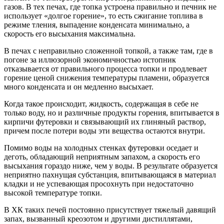
газов. В тех печах, где топка устроена правильно и печник не
использует «долгое горение», то есть сжигание топлива в
режиме тления, выпадение конденсата минимально, а
скорость его высыхания максимальна.
В печах с неправильно сложенной топкой, а также там, где в
погоне за иллюзорной экономичностью истопник
отказывается от правильного процесса топки и продлевает
горение ценой снижения температуры пламени, образуется
много конденсата и он медленно высыхает.
Когда такое происходит, жидкость, содержащая в себе не
только воду, но и различные продукты горения, впитывается в
кирпичи футеровки и связывающий их глиняный раствор,
причем после потери воды эти вещества остаются внутри.
Помимо воды на холодных стенках футеровки оседает и
деготь, обладающий неприятным запахом, а скорость его
высыхания гораздо ниже, чем у воды. В результате образуется
неприятно пахнущая субстанция, впитывающаяся в материал
кладки и не успевающая просохнуть при недостаточно
высокой температуре топки.
В ХК таких печей постоянно присутствует тяжелый давящий
запах, вызванный креозотом и другими дистиллятами,