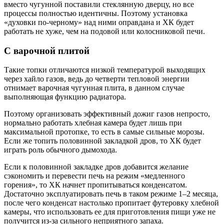
вместо чугунной поставили стеклянную дверцу, но все
процессы полностью идентичны. Поэтому установка
«духовки по-черному» над ними оправдана и ХК будет
работать не хуже, чем на подовой или колосниковой печи.
С варочной плитой
Такие топки отличаются низкой температурой выходящих
через хайло газов, ведь до четверти тепловой энергии
отнимает варочная чугунная плита, в данном случае
выполняющая функцию радиатора.
Поэтому организовать эффективный дожиг газов непросто,
нормально работать хлебная камера будет лишь при
максимальной протопке, то есть в самые сильные морозы.
Если же топить половинной закладкой дров, то ХК будет
играть роль обычного дымохода.
Если к половинной закладке дров добавится желание
сэкономить и перевести печь на режим «медленного
горения», то ХК начнет пропитываться конденсатом.
Достаточно эксплуатировать печь в таком режиме 1–2 месяца,
после чего конденсат настолько пропитает футеровку хлебной
камеры, что использовать ее для приготовления пищи уже не
получится из-за сильного неприятного запаха.