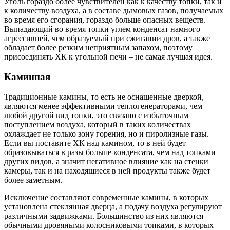
Уголь гораздо более чувствителен как к качеству топки, так и
к количеству воздуха, а в составе дымовых газов, получаемых
во время его сгорания, гораздо больше опасных веществ.
Выпадающий во время топки углем конденсат намного
агрессивней, чем образуемый при сжигании дров, а также
обладает более резким неприятным запахом, поэтому
присоединять ХК к угольной печи – не самая лучшая идея.
Каминная
Традиционные камины, то есть не оснащенные дверкой,
являются менее эффективными теплогенераторами, чем
любой другой вид топки, это связано с избыточным
поступлением воздуха, который в таких количествах
охлаждает не только зону горения, но и пиролизные газы.
Если вы поставите ХК над камином, то в ней будет
образовываться в разы больше конденсата, чем над топками
других видов, а значит негативное влияние как на стенки
камеры, так и на находящиеся в ней продукты также будет
более заметным.
Исключение составляют современные камины, в которых
установлена стеклянная дверца, а подачу воздуха регулируют
различными задвижками. Большинство из них являются
обычными дровяными колосниковыми топками, в которых