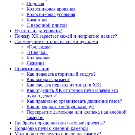
Подовая
Колосниковая дровяная
Колосниковая угольная
Каминная
С варочной плитой
Нужно ли футеровать?
Почему ХК зарастает сажей и неприятно пахнет?
Совмещение с отопительными щитками
«Голландка»
«Шведка»
Колпаковая
Лежанка
Проектирование
Как подавать вторичный воздух?
Как выбрать размер?
Как сделать переход из топки в ХК?
Как отделить ХК от стенок печи и зачем это
нужно делать?
Как правильно организовать движение газов?
Как перекрыть хлебную камеру?
Перекрытие дымохода или колпака над хлебной
камерой
Где брать порядовки или готовые проекты?
Порядовка печи с хлебной камерой
Можно ли переделать порядовку самому?