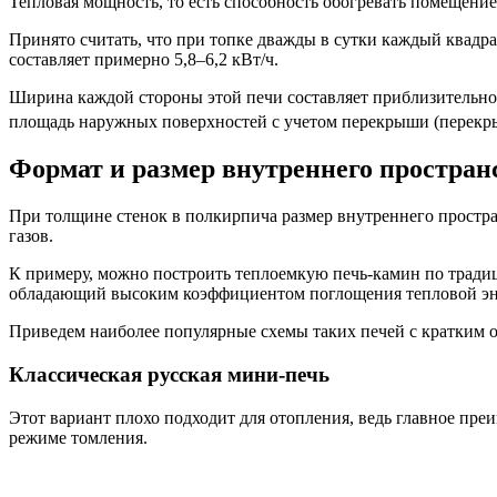
Тепловая мощность, то есть способность обогревать помещение
Принято считать, что при топке дважды в сутки каждый квадр
составляет примерно 5,8–6,2 кВт/ч.
Ширина каждой стороны этой печи составляет приблизительно 
площадь наружных поверхностей с учетом перекрыши (перекры
Формат и размер внутреннего простран
При толщине стенок в полкирпича размер внутреннего простра
газов.
К примеру, можно построить теплоемкую печь-камин по трад
обладающий высоким коэффициентом поглощения тепловой эн
Приведем наиболее популярные схемы таких печей с кратким 
Классическая русская мини-печь
Этот вариант плохо подходит для отопления, ведь главное пр
режиме томления.