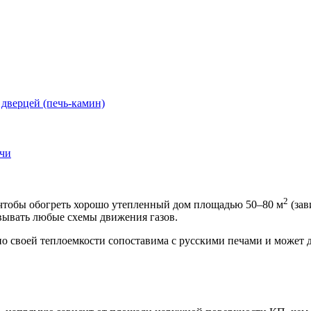
 дверцей (печь-камин)
ечи
2
 чтобы обогреть хорошо утепленный дом площадью 50–80 м
(зав
овывать любые схемы движения газов.
о своей теплоемкости сопоставима с русскими печами и может де