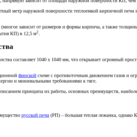
, напрямую зависит от площади наружной поверхности КП, чем э
атный метр наружной поверхности теплоемкой кирпичной печи в
(многое зависит от размеров и формы кирпича, а также толщины
2
тия КП) в 12,5 м
.
ства
нства составляет 1040 х 1040 мм, что открывает огромный про
иционной
финской
схеме с противоточным движением газов и огро
ергии и минимальными требованиями к тяге.
описанием принципа их работы, основных преимуществ, наиболе
еимущество
русской печи
(РП) – большая теплая лежанка, однако 